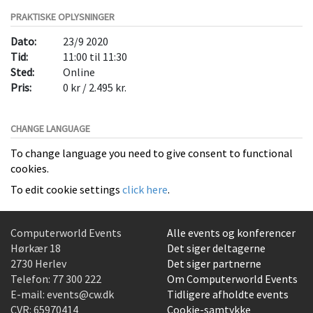
PRAKTISKE OPLYSNINGER
Dato:
23/9 2020
Tid:
11:00 til 11:30
Sted:
Online
Pris:
0 kr / 2.495 kr.
CHANGE LANGUAGE
To change language you need to give consent to functional
cookies.
To edit cookie settings
click here
.
Computerworld Events
Alle events og konferencer
Hørkær 18
Det siger deltagerne
2730 Herlev
Det siger partnerne
Telefon:
77 300 222
Om Computerworld Events
E-mail:
events@cw.dk
Tidligere afholdte events
CVR: 65970414
Cookie-samtykke