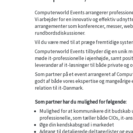
Computerworld Events arrangerer professionel
Vi arbejder for en innovativ og effektiv udnytt
arrangementer som konferencer, messer, webi
rundbordsdiskussioner.
Vil du være med til at præge fremtidige syste
Computerworld Events tilbyder dig en unik m
møde it-professionelle i øjenhøjde, samt posi
leverandør af it-løsninger til både private og 
Som partner på et event arrangeret af Compu
godt af både vores ekspertise og mangeårige 
relation til it-Danmark.
Som partner har du mulighed for følgende:
Mulighed for at kommunikere dit budskab ud
professionelle, som tæller både CIOs, it-ansv
Øge din kendskabsgrad i markedet
Adgang til detaljerede deltagerlister og eva