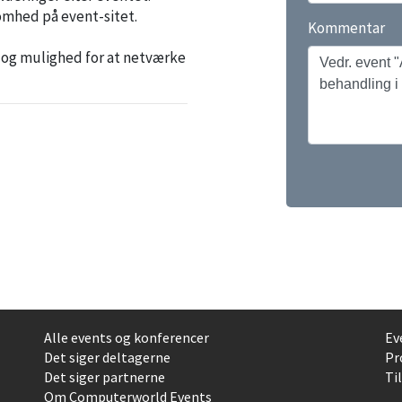
somhed på event-sitet.
Kommentar
 og mulighed for at netværke
Alle events og konferencer
Ev
Det siger deltagerne
Pr
Det siger partnerne
Ti
Om Computerworld Events