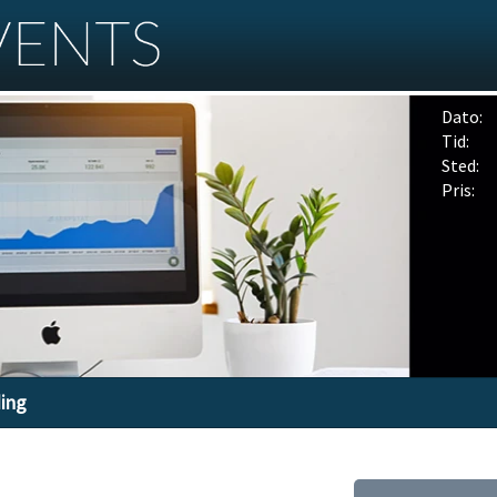
Dato:
Tid:
Sted:
Pris:
ding