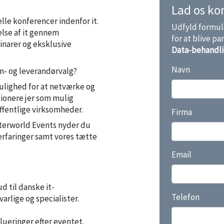
Lad os ko
le konferencer indenfor it.
Udfyld formula
else af it gennem
for at blive p
narer og eksklusive
Data-behandlin
Navn
m- og leverandørvalg?
ulighed for at netværke og
tionere jer som mulig
offentlige virksomheder.
Firma
terworld Events nyder du
erfaringer samt vores tætte
Email
 til danske it-
Telefon
arlige og specialister.
lueringer efter eventet.