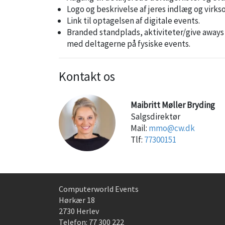
Logo og beskrivelse af jeres indlæg og virk
Link til optagelsen af digitale events.
Branded standplads, aktiviteter/give aways
med deltagerne på fysiske events.
Kontakt os
Maibritt Møller Bryding
Salgsdirektør
Mail:
mmo@cw.dk
Tlf:
77300151
Computerworld Events
Hørkær 18
2730 Herlev
Telefon:
77 300 222