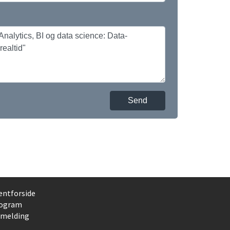
Send
entforside
ogram
lmelding