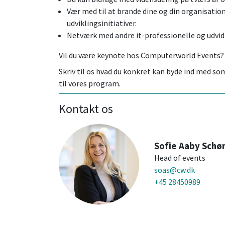
Vær med til at brande dine og din organisatio
udviklingsinitiativer.
Netværk med andre it-professionelle og udvid
Vil du være keynote hos Computerworld Events?
Skriv til os hvad du konkret kan byde ind med so
til vores program.
Kontakt os
Sofie Aaby Schø
Head of events
soas@cw.dk
+45 28450989