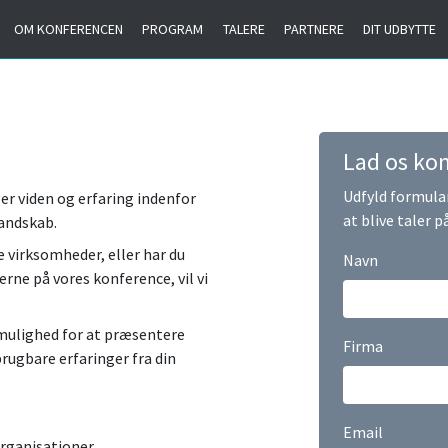
OM KONFERENCEN
PROGRAM
TALERE
PARTNERE
DIT UDBYTTE
Lad os kon
Udfyld formular
r viden og erfaring indenfor
at blive taler 
landskab.
e virksomheder, eller har du
Navn
rne på vores konference, vil vi
 mulighed for at præsentere
Firma
brugbare erfaringer fra din
Email
rganisationer.