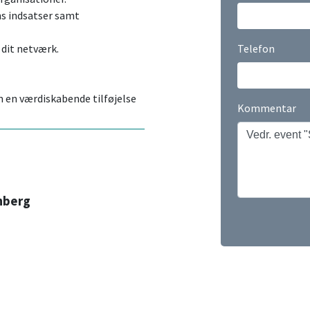
ns indsatser samt
 dit netværk.
Telefon
m en værdiskabende tilføjelse
Kommentar
nberg