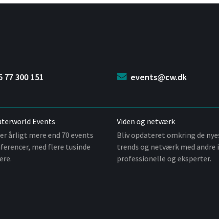
5 77 300 151
events@cw.dk
terworld Events
Viden og netværk
er årligt mere end 70 events
Bliv opdateret omkring de nye
ferencer, med flere tusinde
trends og netværk med andre i
ere.
professionelle og eksperter.