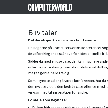
Bliv taler
Del din ekspertise på vores konferencer
Deltagerne på Computerworlds konferencer søge
de udfordringer de står overfor i det aktuelle it-
Sidder du med en use case, der kan inspirere andr
erfaringer/forskning, som du vil dele med deltage
meget gerne høre fra dig.
Som keynote taler på vores konferencer, har du
den nyeste viden, den bedste case eller de mest 
virksomhed til inspiration for andre.
Fordele som keynote:
Du kan bidrage med vidensdeling på tværs af o