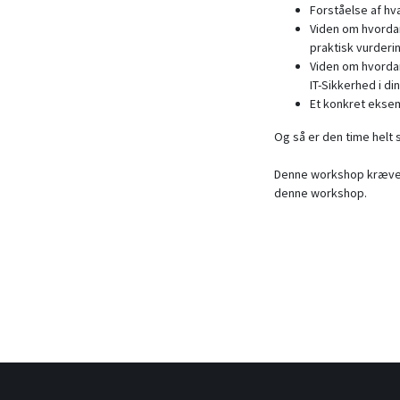
Forståelse af hv
Viden om hvordan
praktisk vurderi
Viden om hvorda
IT-Sikkerhed i d
Et konkret eksem
Og så er den time helt s
Denne workshop kræver 
denne workshop.