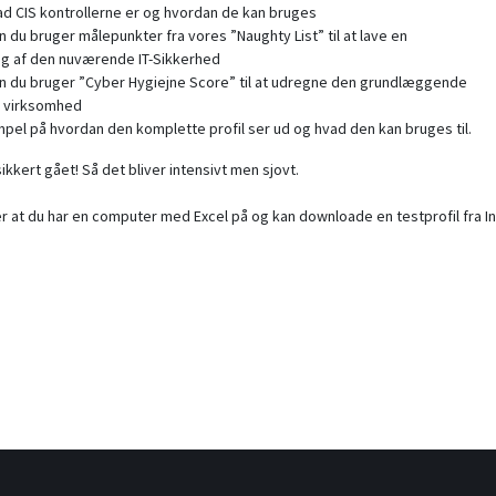
ad CIS kontrollerne er og hvordan de kan bruges
 du bruger målepunkter fra vores ”Naughty List” til at lave en
ng af den nuværende IT-Sikkerhed
n du bruger ”Cyber Hygiejne Score” til at udregne den grundlæggende
in virksomhed
pel på hvordan den komplette profil ser ud og hvad den kan bruges til.
ikkert gået! Så det bliver intensivt men sjovt.
at du har en computer med Excel på og kan downloade en testprofil fra Int