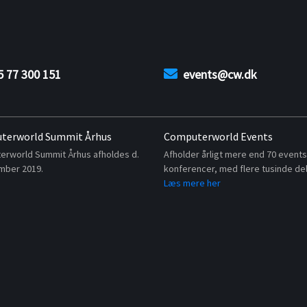
5 77 300 151
events@cw.dk
terworld Summit Århus
Computerworld Events
rworld Summit Århus afholdes d.
Afholder årligt mere end 70 event
mber 2019.
konferencer, med flere tusinde de
Læs mere her