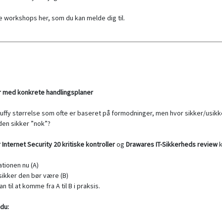
e workshops her, som du kan melde dig til.
r med konkrete handlingsplaner
 fluffy størrelse som ofte er baseret på formodninger, men hvor sikker/usikk
den sikker ”nok”?
 Internet Security 20 kritiske kontroller
og
Drawares IT-Sikkerheds review
k
ationen nu (A)
 sikker den bør være (B)
n til at komme fra A til B i praksis.
du: