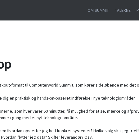
OM SUMMIT
TALERNE
op
akout-format til Computerworld Summit, som kører sideløbende med det of
ve dig en praktisk og hands-on-baseret indførelse i nye teknologiområder.
onerne, som hver varer 60 minutter, få mulighed for at se, mærke og afprø
mmer i gang med et nyt teknologi-område.
om: Hvordan opsætter jeg helt konkret systemet? Hvilke valg skal jeg træf
 Hvordan flytter jeg data? Skifter leverandør? Osv.