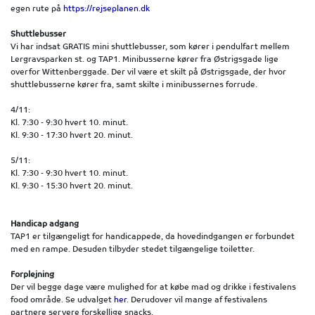
egen rute på
https://rejseplanen.dk
Shuttlebusser
Vi har indsat GRATIS mini shuttlebusser, som kører i pendulfart mellem
Lergravsparken st. og TAP1. Minibusserne kører fra Østrigsgade lige
overfor Wittenberggade. Der vil være et skilt på Østrigsgade, der hvor
shuttlebusserne kører fra, samt skilte i minibussernes forrude.
4/11:
Kl. 7:30 - 9:30 hvert 10. minut.
Kl. 9:30 - 17:30 hvert 20. minut.
5/11:
Kl. 7:30 - 9:30 hvert 10. minut.
Kl. 9:30 - 15:30 hvert 20. minut.
Handicap adgang
TAP1 er tilgængeligt for handicappede, da hovedindgangen er forbundet
med en rampe. Desuden tilbyder stedet tilgængelige toiletter.
Forplejning
Der vil begge dage være mulighed for at købe mad og drikke i festivalens
food område. Se udvalget
her
. Derudover vil mange af festivalens
partnere servere forskellige snacks.