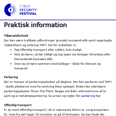
Praktisk information
Tilkørselsforhold
Der kan være trafikale udfordringer grundet morgentrafik samt vejarbejde
i København og omkring TAP1. Derfor anbefaler vi:
Tag offentlig transport eller cyklen, hvis muligt.
Hvis du kører, så kør tidligt og tag vejen via Amager Strandvej eller
Danneskiold-Samsøes Allé.
Overvej at køre sammen med kolleger - både for klimaet og
humøret!
Parkering
Der er masser af parkeringspladser på dagene. Der kan parkeres ved TAP1
- skulle pladserne mod forventning blive optaget, findes der yderligere
parkeringspladser foran The Plant. Begge områder administreres af Q-
park og er betalingsparkering. Se priser og regler
for parkering her.
Offentlig transport
Er du med offentlig transport, så er nærmeste Metro st. Lergravsparken
St., hvorfra det tager 20 minutter at gå til festivalen. Du kan finde din