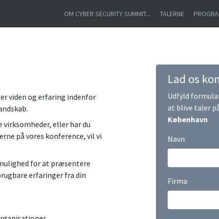
OM CYBER SECURITY SUMMIT...
TALERNE
PROGR
Lad os kon
Udfyld formular
r viden og erfaring indenfor
at blive taler 
landskab.
København
e virksomheder, eller har du
rne på vores konference, vil vi
Navn
 mulighed for at præsentere
brugbare erfaringer fra din
Firma
rganisationer.