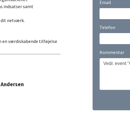
Email
ns indsatser samt
 dit netværk.
Telefon
m en værdiskabende tilføjelse
Kommentar
 Andersen