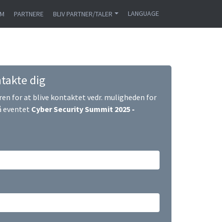
LANGUAGE
AM
PARTNERE
BLIV PARTNER/TALER
takte dig
en for at blive kontaktet vedr. muligheden for
på eventet
Cyber Security Summit 2025 -