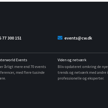
5 77 300 151
events@cw.dk
terworld Events
Viden og netværk
er årligt mere end 70 events
Bliv opdateret omkring de nye
ferencer, med flere tusinde
trends og netværk med andre i
ere.
professionelle og eksperter.