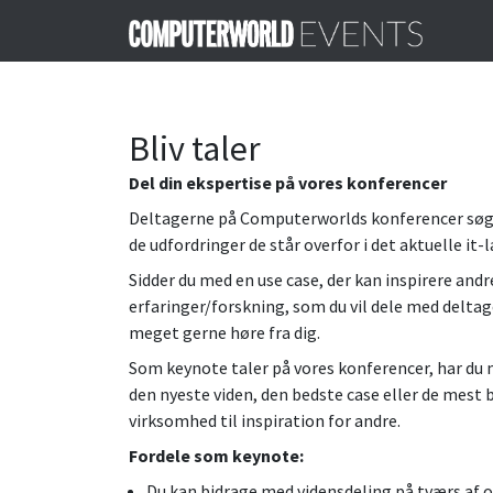
Bliv taler
Del din ekspertise på vores konferencer
Deltagerne på Computerworlds konferencer søge
de udfordringer de står overfor i det aktuelle it-
Sidder du med en use case, der kan inspirere andr
erfaringer/forskning, som du vil dele med deltage
meget gerne høre fra dig.
Som keynote taler på vores konferencer, har du
den nyeste viden, den bedste case eller de mest 
virksomhed til inspiration for andre.
Fordele som keynote:
Du kan bidrage med vidensdeling på tværs af o