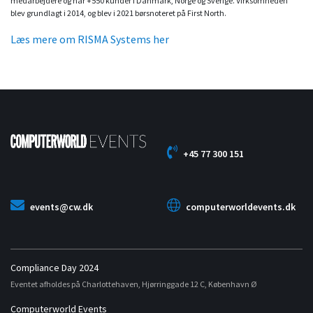
medarbejdere og har +550 kunder i Danmark, Norge og Sverige. Virksomheden
blev grundlagt i 2014, og blev i 2021 børsnoteret på First North.
Læs mere om RISMA Systems her
+45 77 300 151
events@cw.dk
computerworldevents.dk
Compliance Day 2024
Eventet afholdes på Charlottehaven, Hjørringgade 12 C, København Ø
Computerworld Events