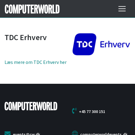
TDC Erhverv
Læs mere om TDC Erhverv her
+45 77 300 151
events@cw.dk
computerworldevents.dk