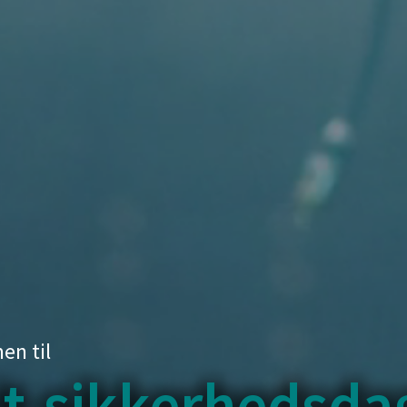
n til
 it-sikkerhedsda