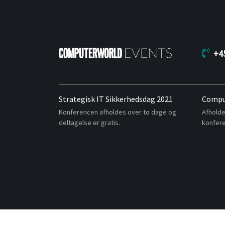
+4
Strategisk IT Sikkerhedsdag 2021
Compu
Konferencen afholdes over to dage og
Afholde
deltagelse er gratis.
konfere