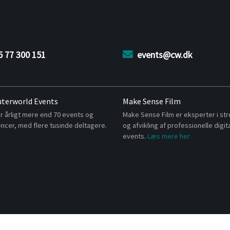
5 77 300 151
events@cw.dk
terworld Events
Make Sense Film
r årligt mere end 70 events og
Make Sense Film er eksperter i st
ncer, med flere tusinde deltagere.
og afvikling af professionelle digit
events.
Læs mere her