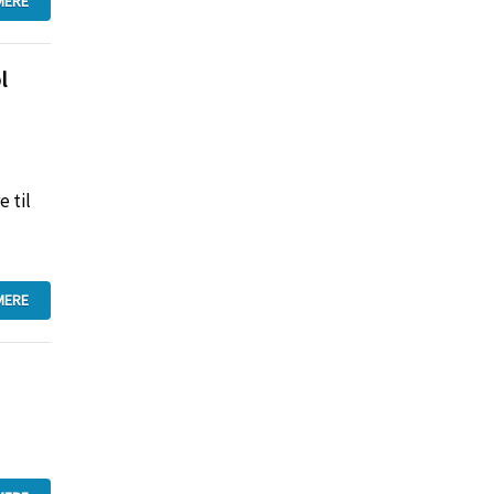
MERE
l
 til
MERE