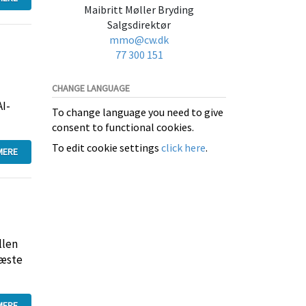
Maibritt Møller Bryding
Salgsdirektør
mmo@cw.dk
77 300 151
CHANGE LANGUAGE
AI-
To change language you need to give
consent to functional cookies.
To edit cookie settings
click here
.
MERE
llen
næste
MERE