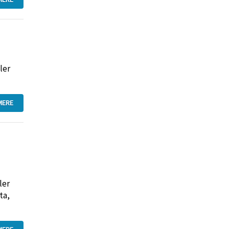
ler
MERE
ler
ta,