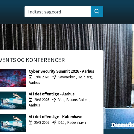
Indtast søgeord
VENTS OG KONFERENCER
Cyber Security Summit 2026 - Aarhus
19/8 2026
Savværket ,
Højbjerg,
Aarhus
AI i det offentlige - Aarhus
20/8 2026
Vue, Bruuns Galleri ,
Aarhus
AI i det offentlige - København
25/8 2026
D15 ,
København