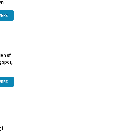
vn.
MERE
ien af
 spor,
MERE
 i