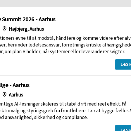
y Summit 2026 - Aarhus
Højbjerg, Aarhus
ioners evne til at modstå, håndtere og komme videre efter alv
ser, herunder ledelsesansvar, forretningskritiske afhængighed
ør, om plan B holder, når systemer eller leverandører svigter.
LÆS 
lige - Aarhus
Aarhus
tlige AI-løsninger skaleres til stabil drift med reel effekt. Få
tekturvalg og styringsgreb fra frontløbere. Lær at bygge fælles 
ed ansvarlighed, sikkerhed og compliance.
LÆS 