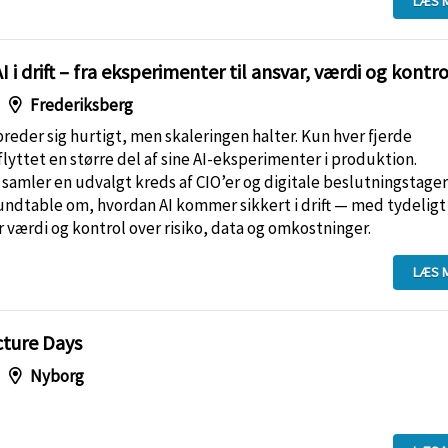
LÆS 
 i drift – fra eksperimenter til ansvar, værdi og kontro
Frederiksberg
 breder sig hurtigt, men skaleringen halter. Kun hver fjerde
lyttet en større del af sine AI-eksperimenter i produktion.
mler en udvalgt kreds af CIO’er og digitale beslutningstagere
undtable om, hvordan AI kommer sikkert i drift — med tydeligt
 værdi og kontrol over risiko, data og omkostninger.
LÆS 
cture Days
Nyborg