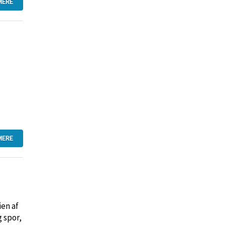
MERE
MERE
ien af
 spor,