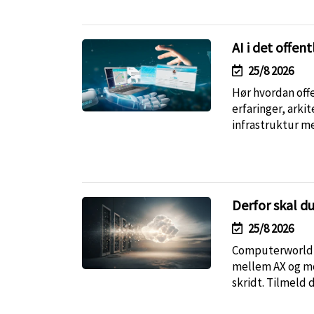
AI i det offen
25/8 2026
Hør hvordan offen
erfaringer, arki
infrastruktur m
Derfor skal d
25/8 2026
Computerworld gi
mellem AX og mo
skridt. Tilmeld d