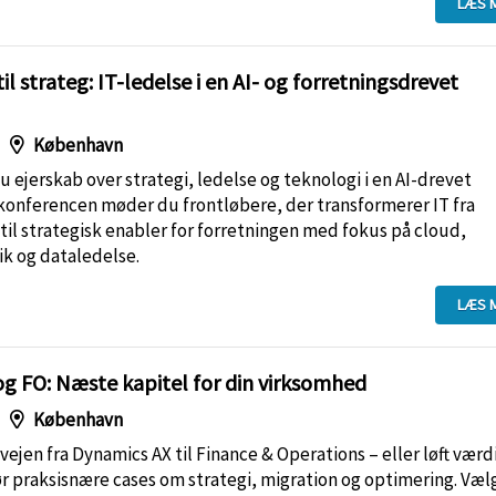
LÆS 
il strateg: IT-ledelse i en AI- og forretningsdrevet
København
 ejerskab over strategi, ledelse og teknologi i en AI-drevet
 konferencen møder du frontløbere, der transformerer IT fra
til strategisk enabler for forretningen med fokus på cloud,
ik og dataledelse.
LÆS 
g FO: Næste kapitel for din virksomhed
København
 vejen fra Dynamics AX til Finance & Operations – eller løft værd
 praksisnære cases om strategi, migration og optimering. Vælg