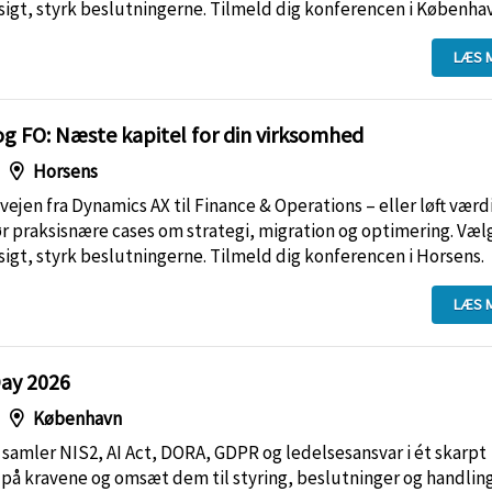
dsigt, styrk beslutningerne. Tilmeld dig konferencen i Københa
LÆS 
g FO: Næste kapitel for din virksomhed
Horsens
 vejen fra Dynamics AX til Finance & Operations – eller løft værd
 praksisnære cases om strategi, migration og optimering. Vælg
dsigt, styrk beslutningerne. Tilmeld dig konferencen i Horsens.
LÆS 
ay 2026
København
amler NIS2, AI Act, DORA, GDPR og ledelsesansvar i ét skarpt
 på kravene og omsæt dem til styring, beslutninger og handling