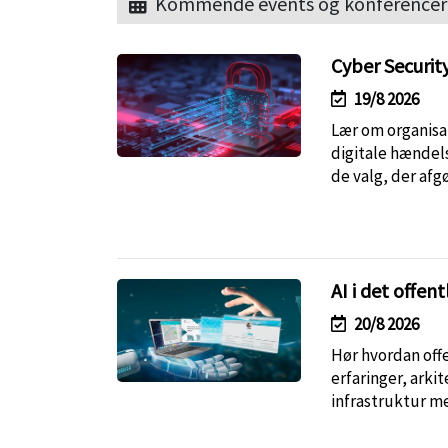
Kommende events og konferencer
Cyber Securit
19/8 2026
Lær om organisat
digitale hændel
de valg, der afg
AI i det offent
20/8 2026
Hør hvordan offen
erfaringer, arki
infrastruktur m