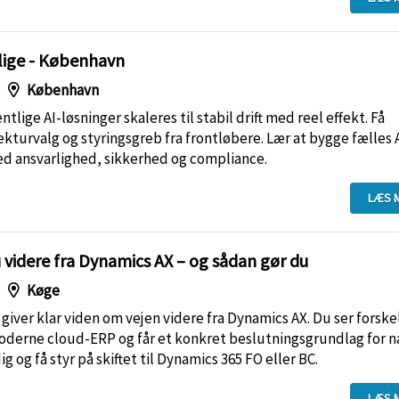
tlige - København
København
tlige AI-løsninger skaleres til stabil drift med reel effekt. Få
tekturvalg og styringsgreb fra frontløbere. Lær at bygge fælles 
ed ansvarlighed, sikkerhed og compliance.
LÆS 
u videre fra Dynamics AX – og sådan gør du
Køge
ver klar viden om vejen videre fra Dynamics AX. Du ser forske
derne cloud-ERP og får et konkret beslutningsgrundlag for 
ig og få styr på skiftet til Dynamics 365 FO eller BC.
LÆS 