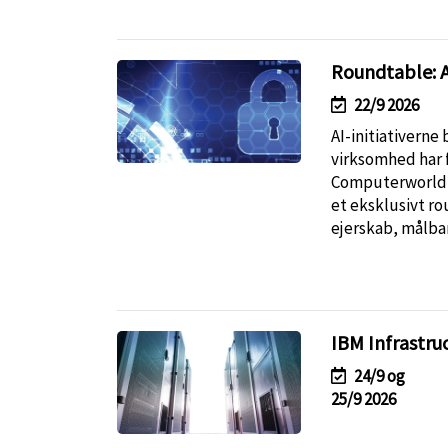
Roundtable: AI
22/9 2026
AI-initiativerne
virksomhed har f
Computerworld sa
et eksklusivt ro
ejerskab, målbar
IBM Infrastru
24/9 og
25/9 2026