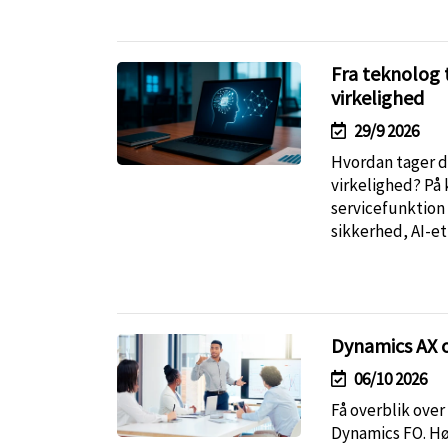
Fra teknolog t
virkelighed
29/9 2026
Hvordan tager du
virkelighed? På
servicefunktion 
sikkerhed, AI-et
Dynamics AX o
06/10 2026
Få overblik over
Dynamics FO. Hør