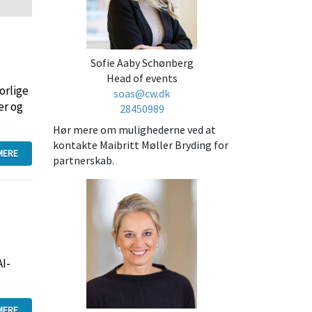
Sofie Aaby Schønberg
Head of events
orlige
soas@cw.dk
er og
28450989
Hør mere om mulighederne ved at
kontakte Maibritt Møller Bryding for
MERE
partnerskab.
AI-
MERE