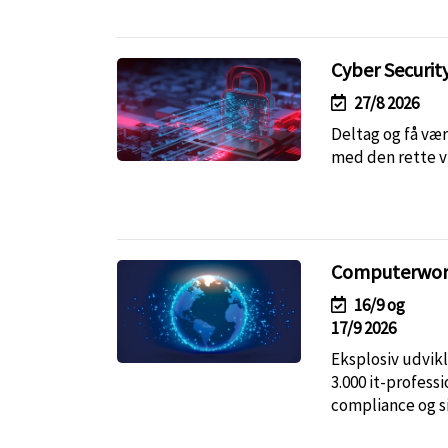
Cyber Securi
27/8 2026
Deltag og få vær
med den rette v
Computerworld
16/9 og
17/9 2026
Eksplosiv udvikl
3.000 it-profess
compliance og s