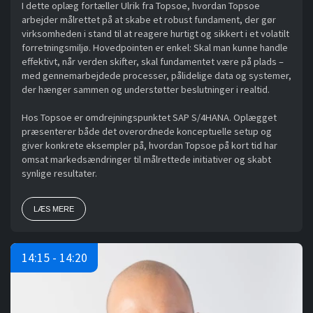
I dette oplæg fortæller Ulrik fra Topsoe, hvordan Topsoe
arbejder målrettet på at skabe et robust fundament, der gør
virksomheden i stand til at reagere hurtigt og sikkert i et volatilt
forretningsmiljø. Hovedpointen er enkel: Skal man kunne handle
effektivt, når verden skifter, skal fundamentet være på plads –
med gennemarbejdede processer, pålidelige data og systemer,
der hænger sammen og understøtter beslutninger i realtid.
Hos Topsoe er omdrejningspunktet SAP S/4HANA. Oplægget
præsenterer både det overordnede konceptuelle setup og
giver konkrete eksempler på, hvordan Topsoe på kort tid har
omsat markedsændringer til målrettede initiativer og skabt
synlige resultater.
LÆS MERE
14:15 - 14:20