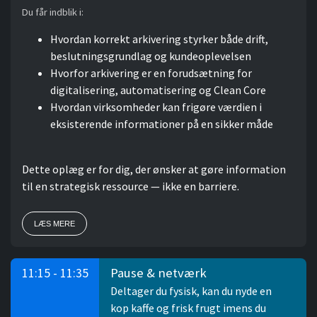
Du får indblik i:
Hvordan korrekt arkivering styrker både drift,
beslutningsgrundlag og kundeoplevelsen
Hvorfor arkivering er en forudsætning for
digitalisering, automatisering og Clean Core
Hvordan virksomheder kan frigøre værdien i
eksisterende informationer på en sikker måde
Dette oplæg er for dig, der ønsker at gøre information
til en strategisk ressource — ikke en barriere.
LÆS MERE
Pause & netværk
11:15 - 11:35
Deltager du fysisk, kan du nyde en
kop kaffe og frisk frugt imens du