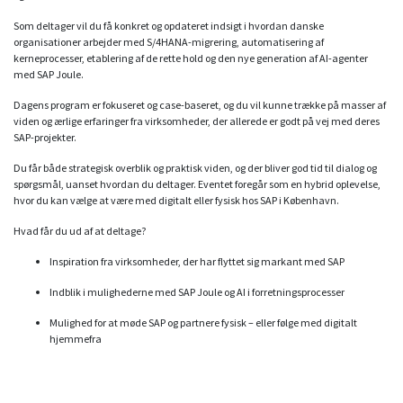
Som deltager vil du få konkret og opdateret indsigt i hvordan danske
organisationer arbejder med S/4HANA-migrering, automatisering af
kerneprocesser, etablering af de rette hold og den nye generation af AI-agenter
med SAP Joule.
Dagens program er fokuseret og case-baseret, og du vil kunne trække på masser af
viden og ærlige erfaringer fra virksomheder, der allerede er godt på vej med deres
SAP-projekter.
Du får både strategisk overblik og praktisk viden, og der bliver god tid til dialog og
spørgsmål, uanset hvordan du deltager. Eventet foregår som en hybrid oplevelse,
hvor du kan vælge at være med digitalt eller fysisk hos SAP i København.
Hvad får du ud af at deltage?
Inspiration fra virksomheder, der har flyttet sig markant med SAP
Indblik i mulighederne med SAP Joule og AI i forretningsprocesser
Mulighed for at møde SAP og partnere fysisk – eller følge med digitalt
hjemmefra