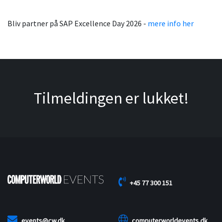
Bliv partner på SAP Excellence Day 2026 -
mere info her
Tilmeldingen er lukket!
+45 77 300 151
events@cw.dk
computerworldevents.dk