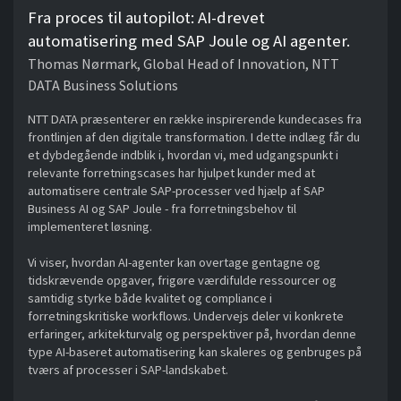
Fra proces til autopilot: AI-drevet
automatisering med SAP Joule og AI agenter.
Thomas Nørmark, Global Head of Innovation, NTT
DATA Business Solutions
NTT DATA præsenterer en række inspirerende kundecases fra
frontlinjen af den digitale transformation. I dette indlæg får du
et dybdegående indblik i, hvordan vi, med udgangspunkt i
relevante forretningscases har hjulpet kunder med at
automatisere centrale SAP-processer ved hjælp af SAP
Business AI og SAP Joule - fra forretningsbehov til
implementeret løsning.
Vi viser, hvordan AI-agenter kan overtage gentagne og
tidskrævende opgaver, frigøre værdifulde ressourcer og
samtidig styrke både kvalitet og compliance i
forretningskritiske workflows. Undervejs deler vi konkrete
erfaringer, arkitekturvalg og perspektiver på, hvordan denne
type AI-baseret automatisering kan skaleres og genbruges på
tværs af processer i SAP-landskabet.