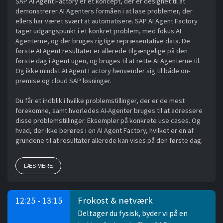
SAP AI Agent Factory er et koncept, der er designet til at
demonstrerer AI Agenters formåen i at løse problemer, der
ellers har været svært at automatisere. SAP AI Agent Factory
tager udgangspunkt i et konkret problem, med fokus AI
Agenterne, og der bruges rigtige repræsentative data. De
første AI Agent resultater er allerede tilgængelige på den
første dag i Agent ugen, og bruges til at rette AI Agenterne til.
Og ikke mindst AI Agent Factory henvender sig til både on-
premise og cloud SAP løsninger.
Du får et indblik i hvilke problemstillinger, der er de mest
forekomne, samt hvorledes AI-Agenter bruges til at adressere
disse problemstillinger. Eksempler på konkrete use cases. Og
hvad, der ikke berøres i en AI Agent Factory, hvilket er en af
grundene til at resultater allerede kan vises på den første dag.
LÆS MERE
Frokost & netværk
12:25 - 13:15
Deltager du fysisk, byder vi på en