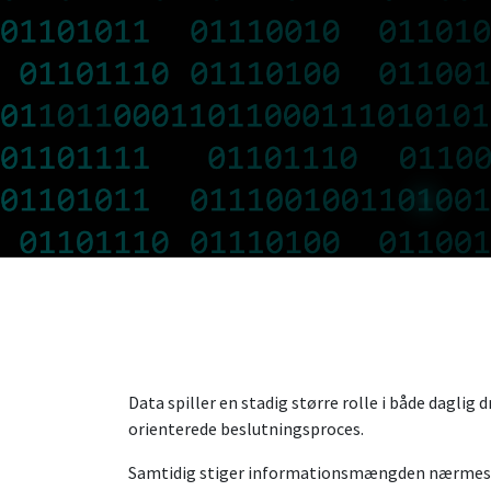
Data spiller en stadig større rolle i både daglig d
orienterede beslutningsproces.
Samtidig stiger informationsmængden nærmest 