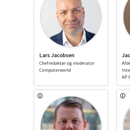
Lars Jacobsen
Ja
Chefredaktør og moderator
Afde
Computerworld
Int
AP 