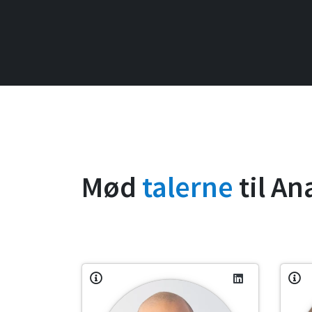
Mød
talerne
til An