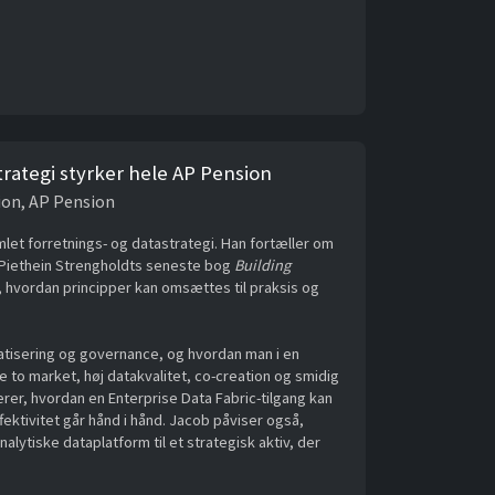
ategi styrker hele AP Pension
ion, AP Pension
t forretnings- og datastrategi. Han fortæller om
iethein Strengholdts seneste bog
Building
hvordan principper kan omsættes til praksis og
atisering og governance, og hvordan man i en
me to market, høj datakvalitet, co-creation og smidig
rer, hvordan en Enterprise Data Fabric-tilgang kan
ektivitet går hånd i hånd. Jacob påviser også,
alytiske dataplatform til et strategisk aktiv, der