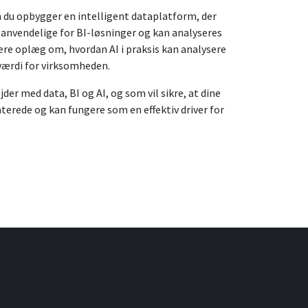
n du opbygger en intelligent dataplatform, der
og anvendelige for BI-løsninger og kan analyseres
 være oplæg om, hvordan AI i praksis kan analysere
værdi for virksomheden.
jder med data, BI og AI, og som vil sikre, at dine
aterede og kan fungere som en effektiv driver for