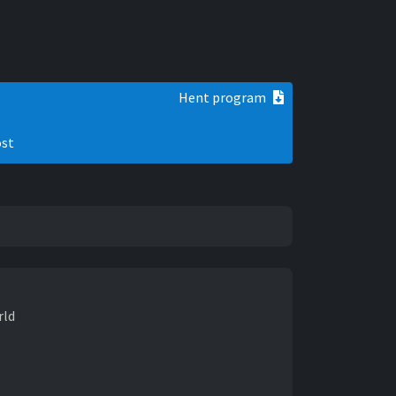
Hent program
ost
rld