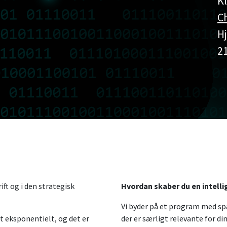
Kl
C
H
2
rift og i den strategisk
Hvordan skaber du en intell
Vi byder på et program med sp
eksponentielt, og det er
der er særligt relevante for d