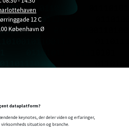
. 08:30 - 14:30
harlottehaven
jørringgade 12 C
100 København Ø
igent dataplatform?
ændende keynotes, der deler viden og erfaringer,
in virksomheds situation og branche.