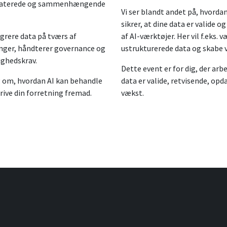
 opdaterede og sammenhængende
Vi ser blandt andet på, hvorda
sikrer, at dine data er valide 
egrere data på tværs af
af AI-værktøjer. Her vil f.eks.
inger, håndterer governance og
ustrukturerede data og skabe 
ighedskrav.
Dette event er for dig, der arbe
g om, hvordan AI kan behandle
data er valide, retvisende, opd
rive din forretning fremad.
vækst.