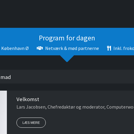
Program for dagen
København Ø
Netværk & mød partnerne
Inkl. frok
enmad
Velkomst
Lars Jacobsen, Chefredaktør og moderator, Computerwo
LÆS MERE