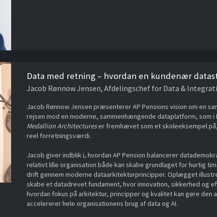
Data med retning – hvordan en kundenær datastr
Jacob Rønnow Jensen, Afdelingschef for Data & Integrat
Jacob Rønnow Jensen præsenterer AP Pensions vision om en samle
rejsen mod en moderne, sammenhængende dataplatform, som i P
Medallion Architectures
er fremhævet som et skoleeksempel på, 
reel forretningsværdi.
Jacob giver indblik i, hvordan AP Pension balancerer datademokr
relativt lille organisation både kan skabe grundlaget for hurtig ti
drift gennem moderne dataarkitekturprincipper. Oplægget illustre
skabe et datadrevet fundament, hvor innovation, sikkerhed og eff
hvordan fokus på arkitektur, principper og kvalitet kan gøre den an
accelererer hele organisationens brug af data og AI.