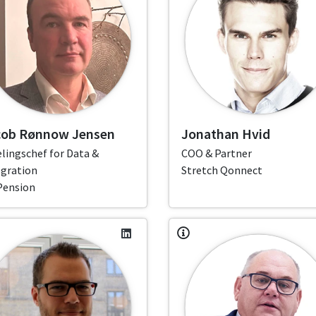
cob Rønnow Jensen
Jonathan Hvid
lingschef for Data &
COO & Partner
egration
Stretch Qonnect
Pension