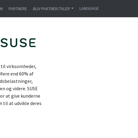
LANGUAGE
AM
PARTNERE
BLIV PARTNER/TALER
 til virksomheder,
 Mere end 60% af
jdsbelastninger,
ten og videre. SUSE
or at give kunderne
 til at udvikle deres