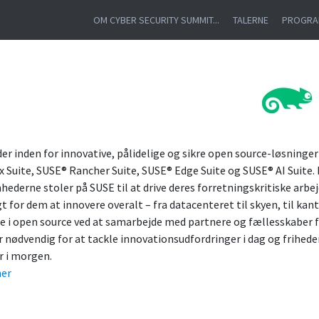
OM CYBER SECURITY SUMMIT...
TALERNE
PROGR
der inden for innovative, pålidelige og sikre open source-løsninger
 Suite, SUSE® Rancher Suite, SUSE® Edge Suite og SUSE® AI Suite.
ederne stoler på SUSE til at drive deres forretningskritiske arbe
t for dem at innovere overalt – fra datacenteret til skyen, til kan
ge i open source ved at samarbejde med partnere og fællesskaber f
 nødvendig for at tackle innovationsudfordringer i dag og friheden
r i morgen.
her