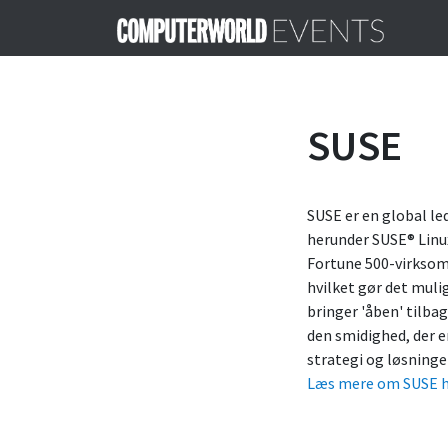
SUSE
SUSE er en global le
herunder SUSE® Linux
Fortune 500-virksomh
hvilket gør det mulig
bringer 'åben' tilba
den smidighed, der er
strategi og løsninge
Læs mere om SUSE 