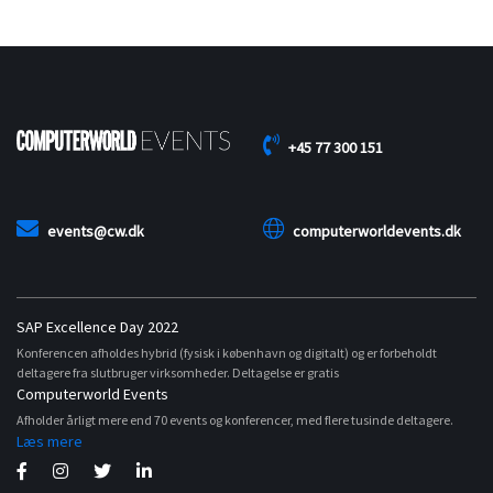
+45 77 300 151
events@cw.dk
computerworldevents.dk
SAP Excellence Day 2022
Konferencen afholdes hybrid (fysisk i københavn og digitalt) og er forbeholdt
deltagere fra slutbruger virksomheder. Deltagelse er gratis
Computerworld Events
Afholder årligt mere end 70 events og konferencer, med flere tusinde deltagere.
Læs mere