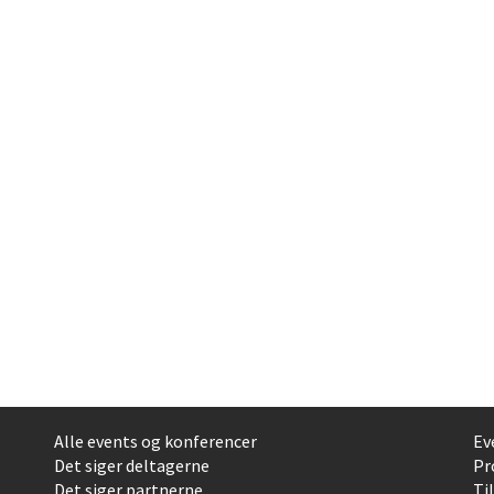
Alle events og konferencer
Ev
Det siger deltagerne
Pr
Det siger partnerne
Ti