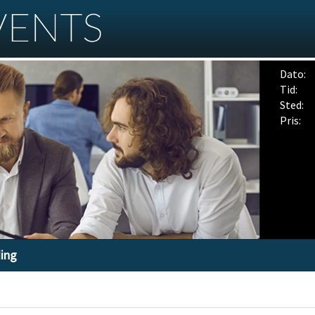
Dato:
Tid:
Sted:
Pris:
ding