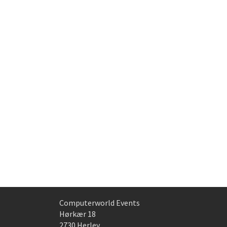
Computerworld Events
Hørkær 18
2730 Herlev